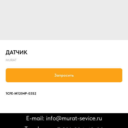
ДАТЧИК
MURAT
Запросить
1CFE-M1204P-03S2
E-mail: info@murat-sevice.ru